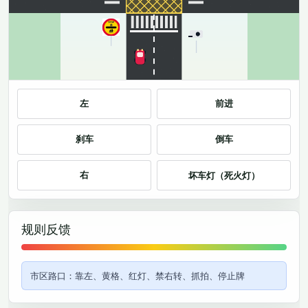
左
前进
刹车
倒车
右
坏车灯（死火灯）
规则反馈
市区路口：靠左、黄格、红灯、禁右转、抓拍、停止牌