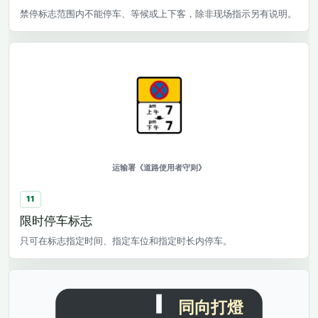
禁停标志范围内不能停车、等候或上下客，除非现场指示另有说明。
运输署《道路使用者守则》
11
限时停车标志
只可在标志指定时间、指定车位和指定时长内停车。
同向打燈