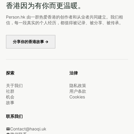
香港因为有你而更温暖。
Person.hk 由一群热爱香港的创作者和从业者共同建立。我们相
信，每一段真实的个人经历，都值得被记录、被分享、被传承。
分享你的香港故事 →
探索
法律
关于我们
隐私政策
社群
用户条款
机会
Cookies
故事
联系我们
Contact@haoqi.uk