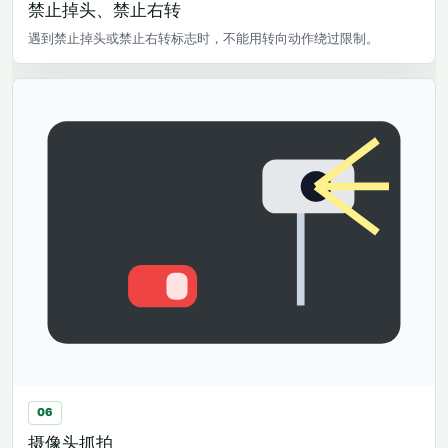
禁止掉头、禁止右转
遇到禁止掉头或禁止右转标志时，不能用转向动作绕过限制。
06
摄像头抓拍