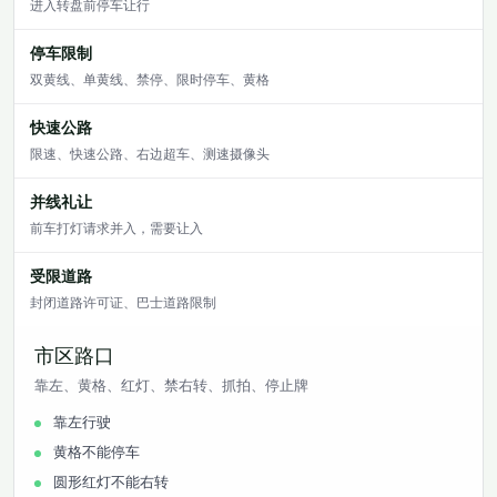
进入转盘前停车让行
停车限制
双黄线、单黄线、禁停、限时停车、黄格
快速公路
限速、快速公路、右边超车、测速摄像头
并线礼让
前车打灯请求并入，需要让入
受限道路
封闭道路许可证、巴士道路限制
市区路口
靠左、黄格、红灯、禁右转、抓拍、停止牌
靠左行驶
黄格不能停车
圆形红灯不能右转