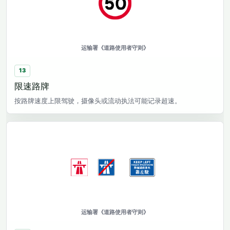
运输署《道路使用者守则》
13
限速路牌
按路牌速度上限驾驶，摄像头或流动执法可能记录超速。
运输署《道路使用者守则》