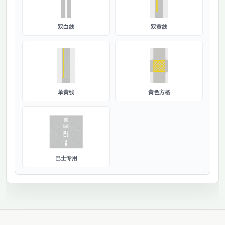
双白线
双黄线
单黄线
黄色方格
巴士专用