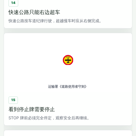
14
快速公路只能右边超车
快速公路按车道纪律行驶，超越慢车时应从右侧完成。
运输署《道路使用者守则》
15
看到停止牌需要停止
STOP 牌前必须完全停定，观察安全后再继续。